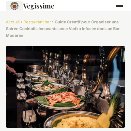
Vegissime
Accueil
›
Restaurant bar
›
Guide Créatif pour Organiser une
Soirée Cocktails Innovante avec Vodka Infusée dans un Bar
Moderne