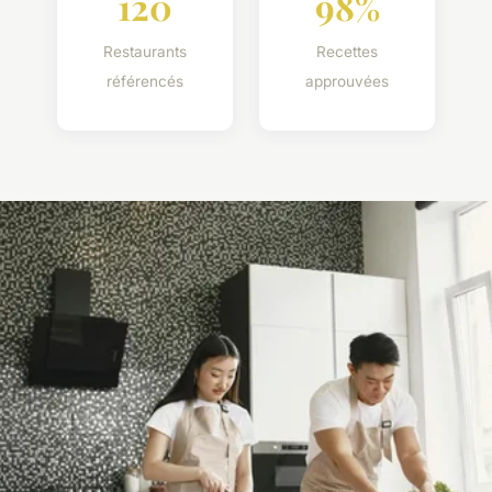
120
98%
Restaurants
Recettes
référencés
approuvées