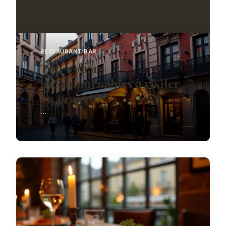
RESTAURANT BAR
Top 10 bars
incontournables à visiter
en France
...